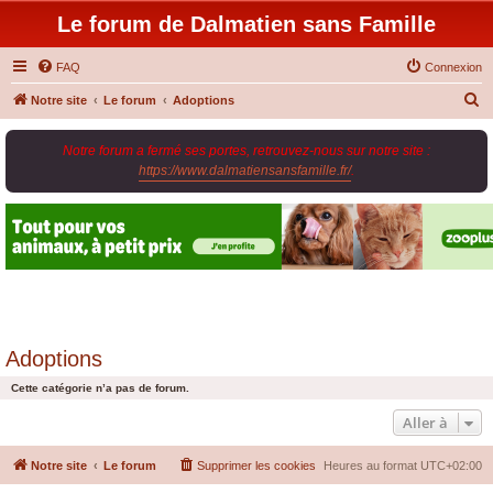
Le forum de Dalmatien sans Famille
FAQ
Connexion
R
Notre site
Le forum
Adoptions
e
Notre forum a fermé ses portes, retrouvez-nous sur notre site :
c
https://www.dalmatiensansfamille.fr/
.
h
e
r
c
h
e
r
Adoptions
Cette catégorie n’a pas de forum.
Aller à
Notre site
Le forum
Supprimer les cookies
Heures au format
UTC+02:00