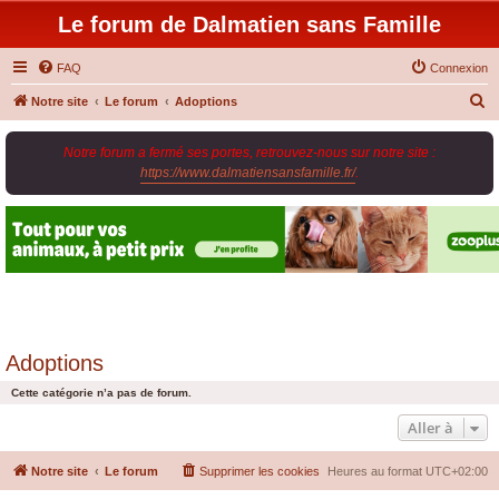
Le forum de Dalmatien sans Famille
FAQ
Connexion
R
Notre site
Le forum
Adoptions
e
Notre forum a fermé ses portes, retrouvez-nous sur notre site :
c
https://www.dalmatiensansfamille.fr/
.
h
e
r
c
h
e
r
Adoptions
Cette catégorie n’a pas de forum.
Aller à
Notre site
Le forum
Supprimer les cookies
Heures au format
UTC+02:00