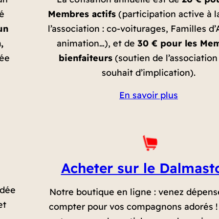
té
Membres actifs
(participation active à l
un
l’association : co-voiturages, Familles d’
,
animation…), et de
30 € pour les Me
rée
bienfaiteurs
(soutien de l’association
souhait d’implication).
En savoir plus
Acheter sur le Dalmast
ndée
Notre boutique en ligne : venez dépens
et
compter pour vos compagnons adorés !