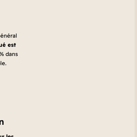
général
ué est
6% dans
le.
n
r les