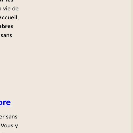
a vie de
Accueil,
mbres
 sans
ore
er sans
 Vous y